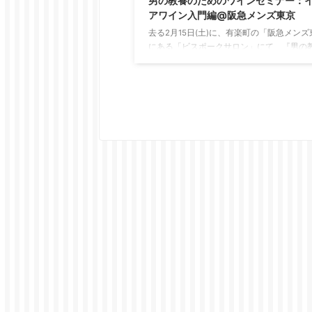
男の教養のためのワインセミナー：
アワイン入門編@阪急メンズ東京
去る2月15日(土)に、有楽町の「阪急メンズ
にある「ビスポークサロン」にて、『男の
ためのワインセミナー：イタリアワイン入
と銘打ったセミナーを開催させて頂きました
回に引き続きご参加いただいた方を始め、
お客様にもご参加いただき、総勢23名のジ
ルマンが集いました。 イタリアワインとイ
ファッショントレンド この日はタイトルの
イタリアワインについて、基本的な内容を
たのですが、同時にイタリアのファッショ
ンドもご紹介。 ジャケットについたブート
ルで有名な ...