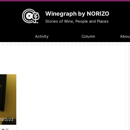
Winegraph by NORIZO
Stories of Wine, People and Places
Activity
Column
About
20/2/23