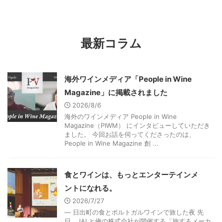
（汗。 ワインをテーマに活動を
展示会は、世界68ヵ国・地域か
している今の自分からすると、子
ら約3,000社が出展し、約
どもの頃から「食べるブドウ」が
80,000人の食品・飲料業界関係
身近な存在だったことは、ごく自
者が来場する、アジア最大級の食
最新コラム
然なことのように思えます。美味
品・飲料展示会です。そして、生
しいシーズンになると家の食卓に
鮮食品・加工食品・冷凍食品・調
は必ず地元産のブドウが並び、粒
味料・飲料・酒類 など幅広い分
を頬張るたびに、その甘さと瑞々
野の出展ブースがあり、そこでは
海外ワインメディア「People in Wine
しさに幸せを感じていました。
最新の食のトレンドを垣間見るこ
Magazine」に掲載されました
大人になってからはワインという
とができます。まさに飲食業界の
形でブドウと関わり続けてきま ...
大商談会の場なのです ...
2026/8/6
海外のワインメディア People in Wine
Magazine（PIWM） にインタビューしていただき
ました。 今回お話を伺ってくださったのは、
People in Wine Magazine 創 ...
食とワインは、もっとエンターテインメ
ントになれる。
2026/7/27
― 日出町の食とポルトガルワインで旅した夜 先
日、JALと俺の株式会社が開催する「旅するメーカ