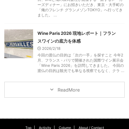
ーズディナー」にお招きいただき、東京・大手町の
「俺のフレンチ グランメゾンTOKYO」へ行ってき
ました。 ...
Wine Paris 2026 現地レポート｜フラン
スワインの底力を体感
2026/2/18
今回の渡仏の目的は「次の一手」を探すこと 今年2
月、フランス・パリで開催された国際ワイン展示会
「Wine Paris 2026」を訪問してきました。 今回の
渡仏の目的は観光でも単なる視察でもなく、クラ ...
ReadMore
Top
Activity
Column
About / Contact