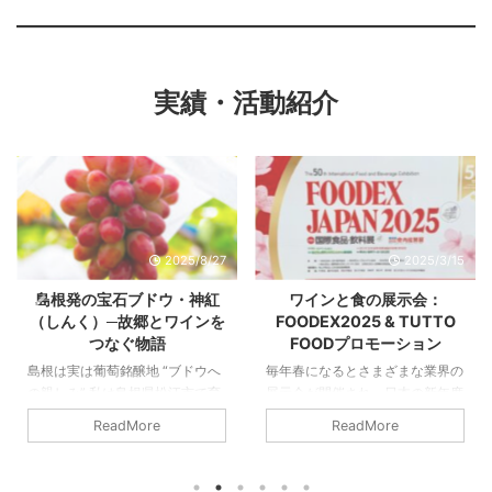
実績・活動紹介
2025/8/27
2025/3/15
島根発の宝石ブドウ・神紅
ワインと食の展示会：
（しんく）─故郷とワインを
FOODEX2025 & TUTTO
つなぐ物語
FOODプロモーション
島根は実は葡萄銘醸地 “ブドウへ
毎年春になるとさまざまな業界の
の親しみ” 私は島根県松江市で育
展示会が開催され、日本の新年度
ちました。その島根県は、実はデ
（4月から）に向けて始まるんだ
ReadMore
ReadMore
ラウェアをはじめとする、ブドウ
なぁ、という気がします。 そん
の銘醸地でもあるのです。ご存知
な中、今年も「FOODEX 2025」
の方はほとんどいないのですが
へと行ってまいりました。 この